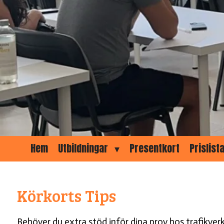
Hem
Utbildningar
Presentkort
Prislist
Körkorts Tips
Behöver du extra stöd inför dina prov hos trafikverke