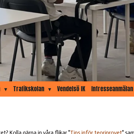
a
Trafikskolan
Vendelsö IK
Intresseanmälan
t? Kolla gärna in våra flikar "
Tips inför teoriprovet
" sam