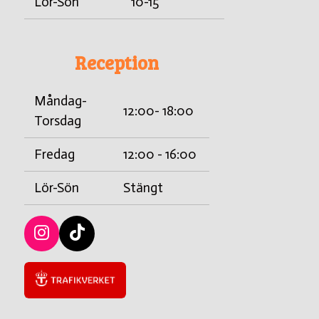
Lör-Sön
10-15
Reception
Måndag-
12:00- 18:00
Torsdag
Fredag
12:00 - 16:00
Lör-Sön
Stängt
I
T
n
i
s
c
t
k
a
t
g
a