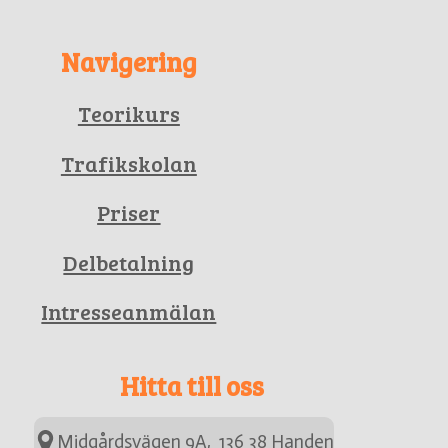
Navigering
Teorikurs
Trafikskolan
Priser
Delbetalning
Intresseanmälan
Hitta till oss
Midgårdsvägen 9A, 136 38 Handen