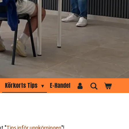
Körkorts Tips
E-Handel
t "
Tips inför uppkörningen
"!