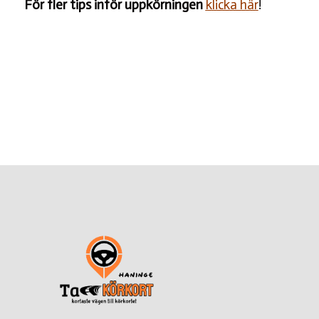
För fler tips inför uppkörningen
klicka här
!