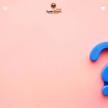
Hoppa
till
huvudinnehållet