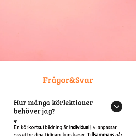
Frågor&Svar
Hur många körlektioner
behöver jag?
En körkortsutbildning är
individuell
, vi anpassar
oss efter dina tidigare kunskaper.
Tillsammans
går