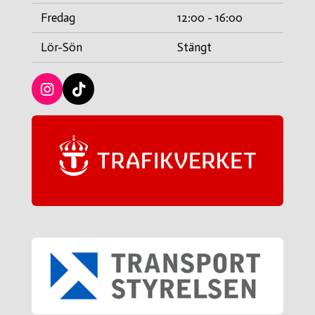
Fredag
12:00 - 16:00
Lör-Sön
Stängt
I
T
n
i
s
c
t
k
a
t
g
a
r
c
a
k
m