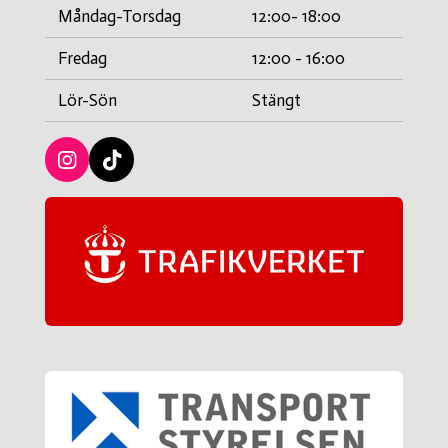
Måndag-Torsdag
12:00- 18:00
Fredag
12:00 - 16:00
Lör-Sön
Stängt
I
T
n
i
s
c
t
k
a
t
g
a
r
c
a
k
m