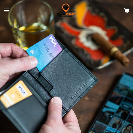
Hoppa
till
huvudinnehållet