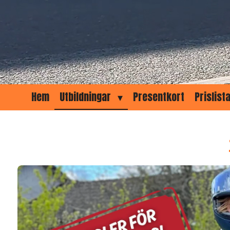
Hem
Utbildningar
Presentkort
Prislist