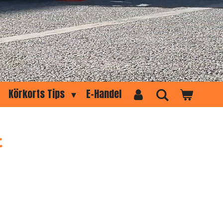
Körkorts Tips
E-Handel
t