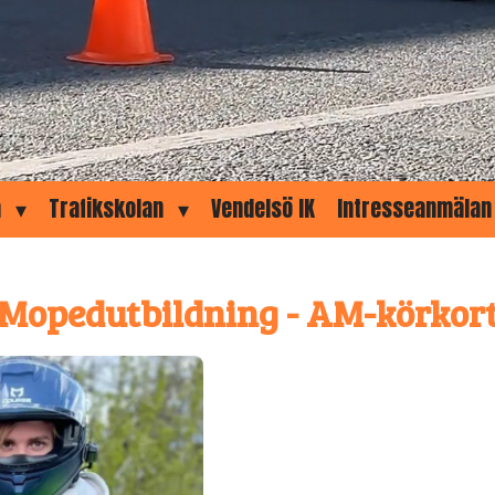
a
Trafikskolan
Vendelsö IK
Intresseanmälan
Mopedutbildning - AM-körkor