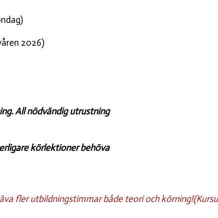
öndag)
(våren 2026)
ing. All nödvändig utrustning
terligare körlektioner behöva
va fler utbildningstimmar både teori och körning!(Kursu