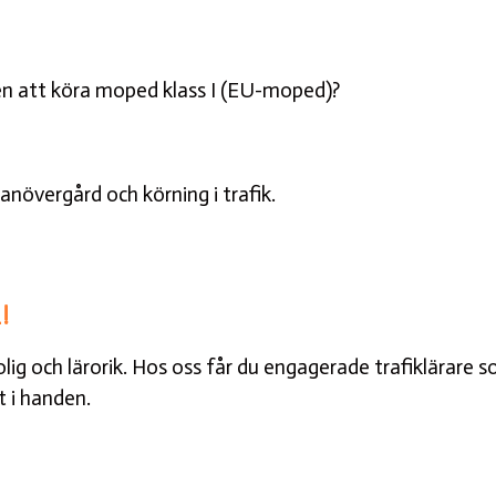
en att köra moped klass I (EU-moped)?
anövergård och körning i trafik.
!
e rolig och lärorik. Hos oss får du engagerade trafiklärare
t i handen.