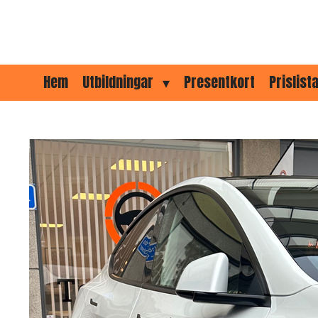
Hoppa
till
huvudinnehållet
Hem
Utbildningar
Presentkort
Prislist