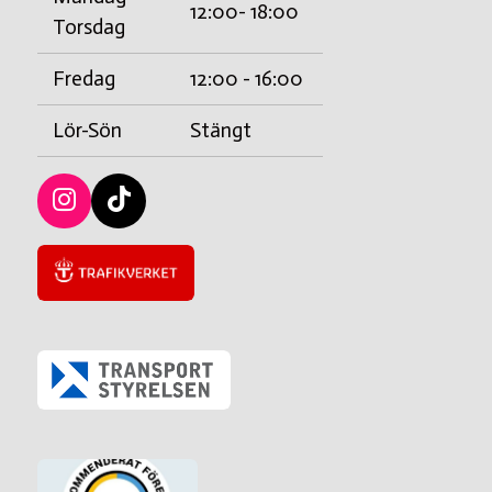
12:00- 18:00
Torsdag
Fredag
12:00 - 16:00
Lör-Sön
Stängt
I
T
n
i
s
c
t
k
a
t
g
a
r
c
a
k
m