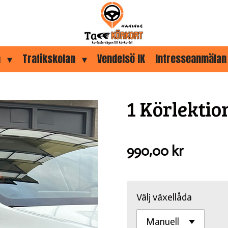
a
Trafikskolan
Vendelsö IK
Intresseanmälan
1 Körlektio
990,00 kr
Välj växellåda