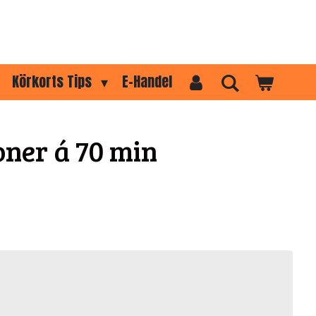
Körkorts Tips
E-Handel
oner á 70 min