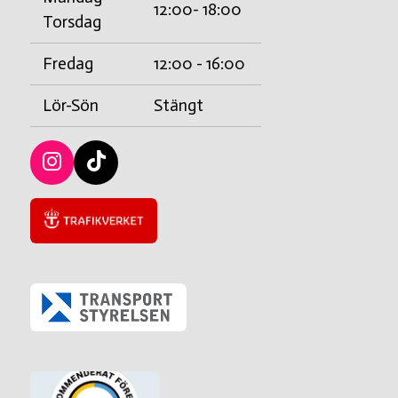
12:00- 18:00
Torsdag
Fredag
12:00 - 16:00
Lör-Sön
Stängt
I
T
n
i
s
c
t
k
a
t
g
a
r
c
a
k
m