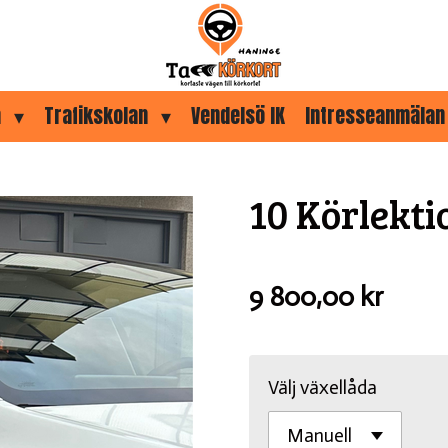
a
Trafikskolan
Vendelsö IK
Intresseanmälan
10 Körlekti
9 800,00 kr
Välj växellåda