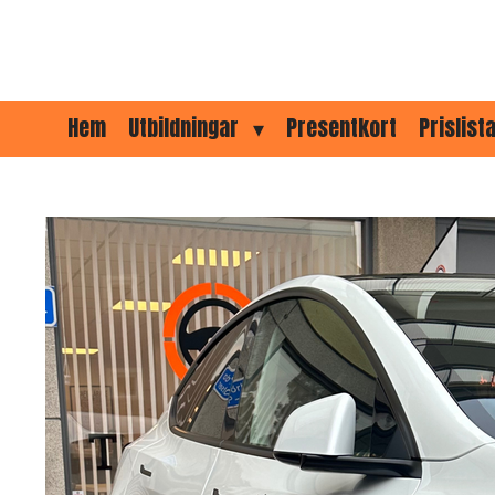
Hoppa
till
huvudinnehållet
Hem
Utbildningar
Presentkort
Prislist