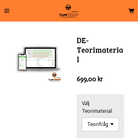
Hoppa
till
huvudinnehållet
DE-
Teorimateria
l
699,00 kr
Välj
Teorimaterial