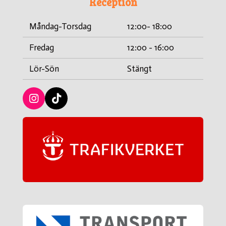
Reception
Måndag-Torsdag
12:00- 18:00
Fredag
12:00 - 16:00
Lör-Sön
Stängt
I
T
n
i
s
c
t
k
a
t
g
a
r
c
a
k
m