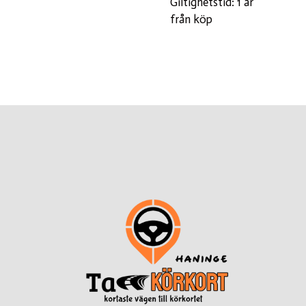
Giltighetstid: 1 år
från köp