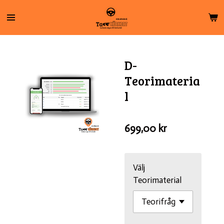
Hoppa
till
huvudinnehållet
D-
Teorimateria
l
699,00 kr
Välj
Teorimaterial