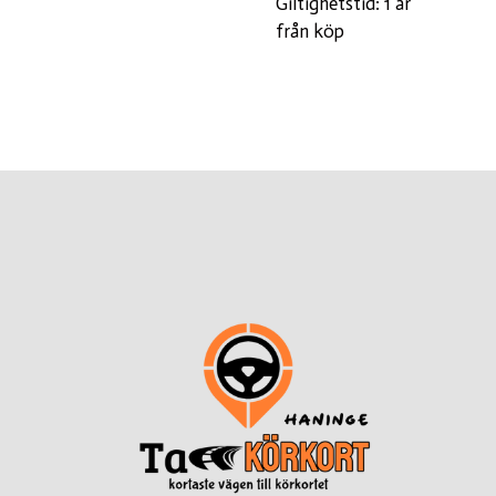
Giltighetstid: 1 år
från köp