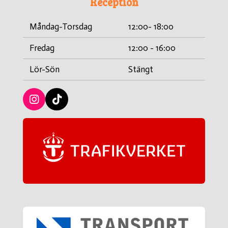
Reception
Måndag-Torsdag
12:00- 18:00
Fredag
12:00 - 16:00
Lör-Sön
Stängt
I
T
n
i
s
c
t
k
a
t
g
a
r
c
a
k
m