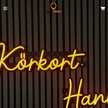
Hoppa
till
huvudinnehållet