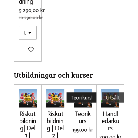
dning
9 290,00 kr
10 290,00 kr
Lägg till i varukorg
Utbildningar och kurser
Teorikurs!
Utsålt
Riskut
Riskut
Teorik
Handl
bildnin
bildnin
urs
edarku
g| Del
g | Del
rs
199,00 kr
1 |
2 |
700,00 kr