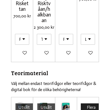
Risket
Risktv
tan
åan/h
alkban
700,00 kr
an
2 300,00 kr
Lägg till i varukorg
Lägg till i varukorg
Meddela mig när det är klar
Meddela mig när
Teorimaterial
Välj mellan endast teorifrågor eller teorifrågor &
digital bok för de olika behörigheterna!
Utsålt
Utsålt
Flera