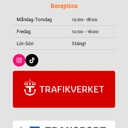
Reception
Måndag-Torsdag
12:00- 18:00
Fredag
12:00 - 16:00
Lör-Sön
Stängt
I
T
n
i
s
c
t
k
a
t
g
a
r
c
a
k
m