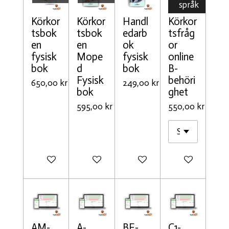
språk
Körkor
Körkor
Handl
Körkor
tsbok
tsbok
edarb
tsfråg
en
en
ok
or
fysisk
Mope
fysisk
online
bok
d
bok
B-
Fysisk
behöri
650,00 kr
249,00 kr
bok
ghet
595,00 kr
550,00 kr
Meddela mig när det är klart
Meddela mig när det är klart
Lägg till i varukorg
Lägg till i varu
AM-
A-
BE-
C1-