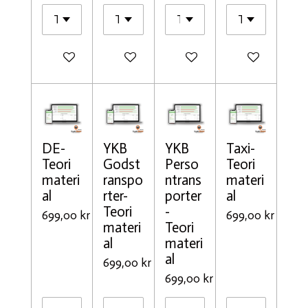
Lägg till i varukorg
Lägg till i varukorg
Lägg till i varukorg
Lägg till i varu
DE-
YKB
YKB
Taxi-
Teori
Godst
Perso
Teori
materi
ranspo
ntrans
materi
al
rter-
porter
al
Teori
-
699,00 kr
699,00 kr
materi
Teori
al
materi
al
699,00 kr
699,00 kr